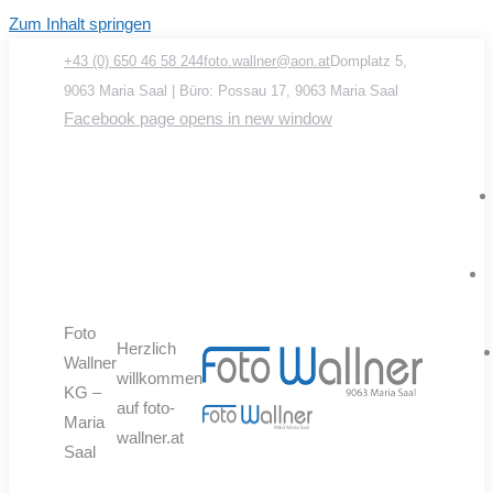
Zum Inhalt springen
+43 (0) 650 46 58 244
foto.wallner@aon.at
Domplatz 5,
9063 Maria Saal | Büro: Possau 17, 9063 Maria Saal
Facebook page opens in new window
Foto
Herzlich
Wallner
willkommen
KG –
auf foto-
Maria
wallner.at
Saal