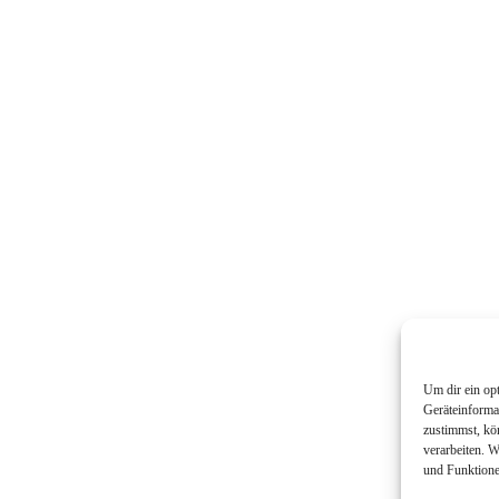
Um dir ein op
Geräteinforma
zustimmst, kö
verarbeiten. 
und Funktione