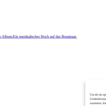
s Album:
Ein musikalisches Hoch auf das Brautpaar.
Um dir ein op
Geräteinforma
zustimmst, kö