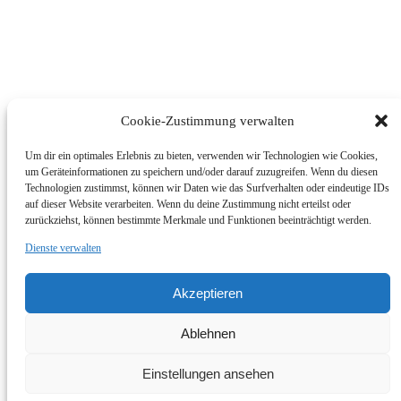
Cookie-Zustimmung verwalten
Um dir ein optimales Erlebnis zu bieten, verwenden wir Technologien wie Cookies,
um Geräteinformationen zu speichern und/oder darauf zuzugreifen. Wenn du diesen
Technologien zustimmst, können wir Daten wie das Surfverhalten oder eindeutige IDs
auf dieser Website verarbeiten. Wenn du deine Zustimmung nicht erteilst oder
zurückziehst, können bestimmte Merkmale und Funktionen beeinträchtigt werden.
Dienste verwalten
© Foto Wallner 2017 - Alle Rechte Vorbehalten
Akzeptieren
Impressum/Disclaimer
Datenschutzerklärung
Ablehnen
Zum Shop
Impressum | Shop
Einstellungen ansehen
Go to Top