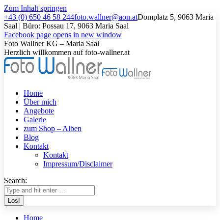
Zum Inhalt springen
+43 (0) 650 46 58 244
foto.wallner@aon.at
Domplatz 5, 9063 Maria
Saal | Büro: Possau 17, 9063 Maria Saal
Facebook page opens in new window
Foto Wallner KG – Maria Saal
Herzlich willkommen auf foto-wallner.at
Home
Über mich
Angebote
Galerie
zum Shop – Alben
Blog
Kontakt
Kontakt
Impressum/Disclaimer
Search:
Home