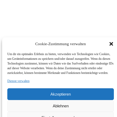
Cookie-Zustimmung verwalten
Um dir ein optimales Erlebnis zu bieten, verwenden wir Technologien wie Cookies,
um Geräteinformationen zu speichern und/oder darauf zuzugreifen. Wenn du diesen
Technologien zustimmst, können wir Daten wie das Surfverhalten oder eindeutige IDs
auf dieser Website verarbeiten. Wenn du deine Zustimmung nicht erteilst oder
zurückziehst, können bestimmte Merkmale und Funktionen beeinträchtigt werden.
Dienste verwalten
© Foto Wallner 2017 - Alle Rechte Vorbehalten
Akzeptieren
Impressum/Disclaimer
Datenschutzerklärung
Ablehnen
Zum Shop
Impressum | Shop