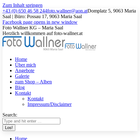
Zum Inhalt springen
+43 (0) 650 46 58 244
foto.wallner@aon.at
Domplatz 5, 9063 Maria
Saal | Büro: Possau 17, 9063 Maria Saal
Facebook page opens in new window
Foto Wallner KG – Maria Saal
Herzlich willkommen auf foto-wallner.at
Home
Über mich
Angebote
Galerie
zum Shop – Alben
Blog
Kontakt
Kontakt
Impressum/Disclaimer
Search:
Home