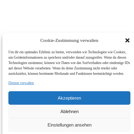
Cookie-Zustimmung verwalten
Um dir ein optimales Erlebnis zu bieten, verwenden wir Technologien wie Cookies,
um Geräteinformationen zu speichern und/oder darauf zuzugreifen. Wenn du diesen
Technologien zustimmst, können wir Daten wie das Surfverhalten oder eindeutige IDs
auf dieser Website verarbeiten. Wenn du deine Zustimmung nicht erteilst oder
zurückziehst, können bestimmte Merkmale und Funktionen beeinträchtigt werden.
Dienste verwalten
© Foto Wallner 2017 - Alle Rechte Vorbehalten
Akzeptieren
Impressum/Disclaimer
Datenschutzerklärung
Ablehnen
Zum Shop
Impressum | Shop
Einstellungen ansehen
Go to Top